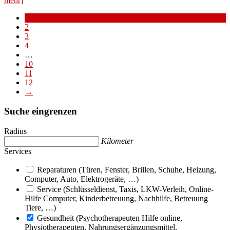
mehr]
1
2
3
4
…
10
11
12
→
Suche eingrenzen
Radius
Kilometer
Services
Reparaturen (Türen, Fenster, Brillen, Schuhe, Heizung,
Computer, Auto, Elektrogeräte, …)
Service (Schlüsseldienst, Taxis, LKW-Verleih, Online-
Hilfe Computer, Kinderbetreuung, Nachhilfe, Betreuung
Tiere, …)
Gesundheit (Psychotherapeuten Hilfe online,
Physiotherapeuten, Nahrungsergänzungsmittel,