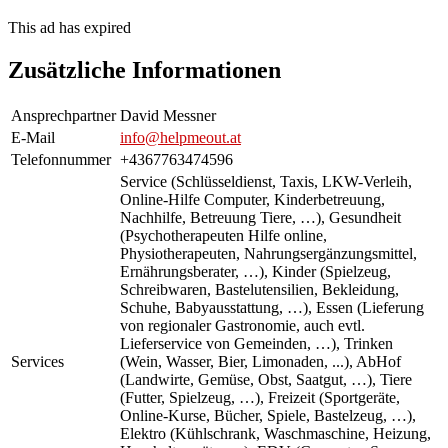
This ad has expired
Zusätzliche Informationen
Ansprechpartner
David Messner
E-Mail
info@helpmeout.at
Telefonnummer
+4367763474596
Service (Schlüsseldienst, Taxis, LKW-Verleih,
Online-Hilfe Computer, Kinderbetreuung,
Nachhilfe, Betreuung Tiere, …), Gesundheit
(Psychotherapeuten Hilfe online,
Physiotherapeuten, Nahrungsergänzungsmittel,
Ernährungsberater, …), Kinder (Spielzeug,
Schreibwaren, Bastelutensilien, Bekleidung,
Schuhe, Babyausstattung, …), Essen (Lieferung
von regionaler Gastronomie, auch evtl.
Lieferservice von Gemeinden, …), Trinken
Services
(Wein, Wasser, Bier, Limonaden, ...), AbHof
(Landwirte, Gemüse, Obst, Saatgut, …), Tiere
(Futter, Spielzeug, …), Freizeit (Sportgeräte,
Online-Kurse, Bücher, Spiele, Bastelzeug, …),
Elektro (Kühlschrank, Waschmaschine, Heizung,