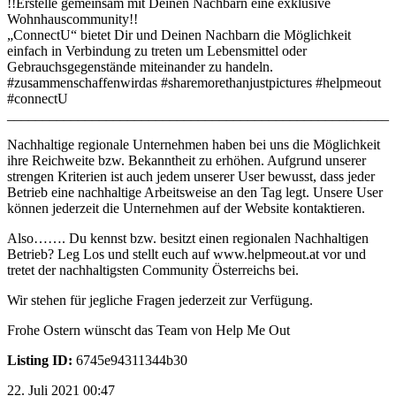
!!Erstelle gemeinsam mit Deinen Nachbarn eine exklusive
Wohnhauscommunity!!
„ConnectU“ bietet Dir und Deinen Nachbarn die Möglichkeit
einfach in Verbindung zu treten um Lebensmittel oder
Gebrauchsgegenstände miteinander zu handeln.
#zusammenschaffenwirdas #sharemorethanjustpictures #helpmeout
#connectU
______________________________________________________
Nachhaltige regionale Unternehmen haben bei uns die Möglichkeit
ihre Reichweite bzw. Bekanntheit zu erhöhen. Aufgrund unserer
strengen Kriterien ist auch jedem unserer User bewusst, dass jeder
Betrieb eine nachhaltige Arbeitsweise an den Tag legt. Unsere User
können jederzeit die Unternehmen auf der Website kontaktieren.
Also……. Du kennst bzw. besitzt einen regionalen Nachhaltigen
Betrieb? Leg Los und stellt euch auf www.helpmeout.at vor und
tretet der nachhaltigsten Community Österreichs bei.
Wir stehen für jegliche Fragen jederzeit zur Verfügung.
Frohe Ostern wünscht das Team von Help Me Out
Listing ID:
6745e94311344b30
22. Juli 2021 00:47