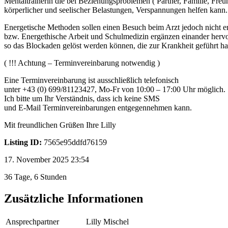
Mentaltrainerin die bei Beziehungsproblemen ( Partner, Familie, Freu
körperlicher und seelischer Belastungen, Verspannungen helfen kann.
Energetische Methoden sollen einen Besuch beim Arzt jedoch nicht er
bzw. Energethische Arbeit und Schulmedizin ergänzen einander herv
so das Blockaden gelöst werden können, die zur Krankheit geführt h
( !!! Achtung – Terminvereinbarung notwendig )
Eine Terminvereinbarung ist ausschließlich telefonisch
unter +43 (0) 699/81123427, Mo-Fr von 10:00 – 17:00 Uhr möglich.
Ich bitte um Ihr Verständnis, dass ich keine SMS
und E-Mail Terminvereinbarungen entgegennehmen kann.
Mit freundlichen Grüßen Ihre Lilly
Listing ID:
7565e95ddfd76159
17. November 2025 23:54
36 Tage, 6 Stunden
Zusätzliche Informationen
Ansprechpartner
Lilly Mischel