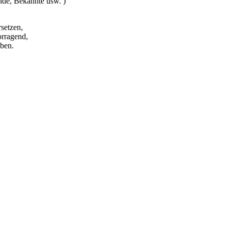
nde, Bekannte usw. )
setzen,
orragend,
aben.