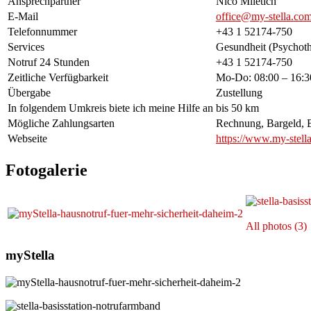
Ansprechpartner
Nico Miletich
E-Mail
office@my-stella.co
Telefonnummer
+43 1 52174-750
Services
Gesundheit (Psychoth
Notruf 24 Stunden
+43 1 52174-750
Zeitliche Verfügbarkeit
Mo-Do: 08:00 – 16:30
Übergabe
Zustellung
In folgendem Umkreis biete ich meine Hilfe an
bis 50 km
Mögliche Zahlungsarten
Rechnung, Bargeld, B
Webseite
https://www.my-stell
Fotogalerie
All photos (3)
myStella