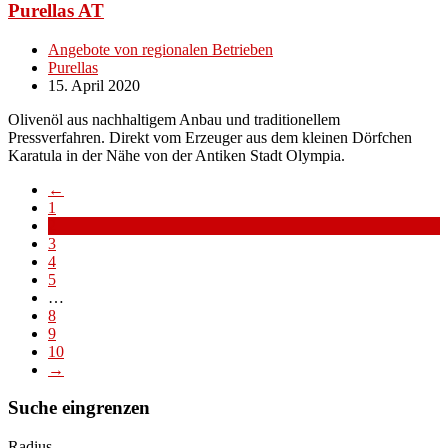
Purellas AT
Angebote von regionalen Betrieben
Purellas
15. April 2020
Olivenöl aus nachhaltigem Anbau und traditionellem
Pressverfahren. Direkt vom Erzeuger aus dem kleinen Dörfchen
Karatula in der Nähe von der Antiken Stadt Olympia.
←
1
2
3
4
5
…
8
9
10
→
Suche eingrenzen
Radius