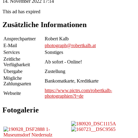
14. November 2022 17:14
This ad has expired
Zusätzliche Informationen
Ansprechpartner
Robert Kalb
E-Mail
photograph@robertkalb.at
Services
Sonstiges
Zeitliche
Ab sofort - Online!
Verfügbarkeit
Übergabe
Zustellung
Mögliche
Bankomatkarte, Kreditkarte
Zahlungsarten
https://www.pictrs.com/robertkalb-
Webseite
photographien?l=de
Fotogalerie