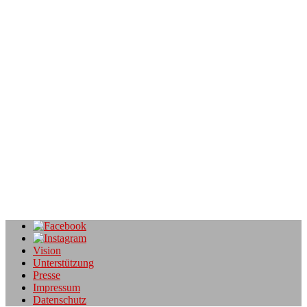
Angebote von regionalen Betrieben
14. November 2022
Reportagen über Ihr Handwerk – von einem Handwerker! Als
gelernter Tischler und Fotograf habe ich mich auf Foto-Reportagen
im Bereich brauchtum – kulinarik – handwerk
[…mehr]
Wandbilder im Pictrs-Shop
Angebote von regionalen Betrieben
14. November 2022
Pictrs Wandbilder: Verschenken Sie FineArt-Prints oder verschönern
Sie ihr Zuhause mit exklusiven „Wandbilder“ im Pictrs-Shop. Ob
Acrylglas, Alu-Dibond oder ein Print auf Hahnemühle, Sie haben
[…mehr]
Vision
Unterstützung
Presse
Impressum
Datenschutz