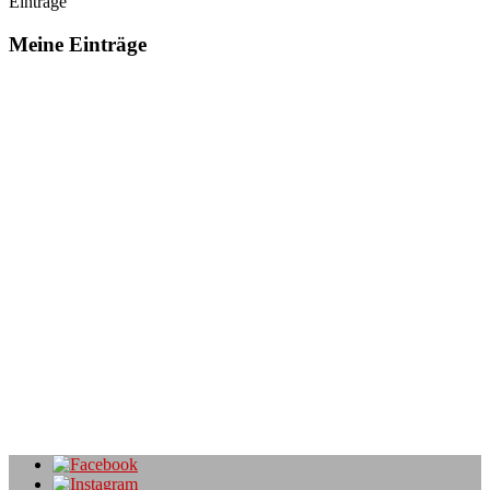
Einträge
Meine Einträge
PCprivat
Angebote von regionalen Betrieben
22. April 2020
EDV Dienstleistungen und Lösungen für Privatpersonen, Schüler
und Studenten sowie kleine Betriebe und EPU. Computer
Fachwerkstätte für professionelle Reparaturen und Datenrettung.
Re – Systems IT Systemhaus
Angebote von regionalen Betrieben
22. April 2020
Heimarbeitsplatz absichern? Betrieb zukunftssicher aufstellen?
Bandbreite und Rechenleistung im Betrieb auch zu Hause nutzen?
Wir haben die Antworten. Seit 22 Jahren. JETZT kontaktieren – mit
[…mehr]