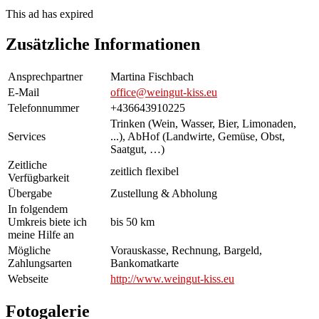
This ad has expired
Zusätzliche Informationen
Ansprechpartner
Martina Fischbach
E-Mail
office@weingut-kiss.eu
Telefonnummer
+436643910225
Trinken (Wein, Wasser, Bier, Limonaden,
Services
...), AbHof (Landwirte, Gemüse, Obst,
Saatgut, …)
Zeitliche
zeitlich flexibel
Verfügbarkeit
Übergabe
Zustellung & Abholung
In folgendem
Umkreis biete ich
bis 50 km
meine Hilfe an
Mögliche
Vorauskasse, Rechnung, Bargeld,
Zahlungsarten
Bankomatkarte
Webseite
http://www.weingut-kiss.eu
Fotogalerie