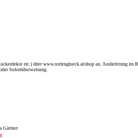
 Zuckerdekor etc.) über www.tortenglueck.at/shop an. Auslieferung i
 oder Sofortüberweisung.
a Gärtner
at