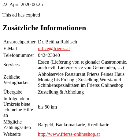
22. April 2020 00:25
This ad has expired
Zusätzliche Informationen
Ansprechpartner
Dr. Bettina Rabitsch
E-Mail
office@frierss.at
Telefonnummer
042423040
Essen (Lieferung von regionaler Gastronomie,
Services
auch evtl. Lieferservice von Gemeinden, …)
Abholservice Restaurant Frierss Feines Haus
Zeitliche
Montag bis Freitag ; Zustellung Wurst- und
Verfügbarkeit
Schinkenspezialitäten im Frierss Onlineshop
Übergabe
Zustellung & Abholung
In folgendem
Umkreis biete
bis 50 km
ich meine Hilfe
an
Mögliche
Bargeld, Bankomatkarte, Kreditkarte
Zahlungsarten
Webseite
http://www.frierss-onlineshop.at