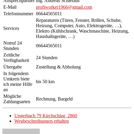
Ansprechpartner
Ing. Andreas Schieraus
E-Mail
profiworker1966@gmail.com
Telefonnummer
06644565011
Reparaturen (Türen, Fenster, Brillen, Schuhe,
Heizung, Computer, Auto, Elektrogeräte, …),
Services
Elektro (Kühlschrank, Waschmaschine, Heizung,
Haushaltsgeräte, …)
Notruf 24
06644565011
Stunden
Zeitliche
24 Stunden
Verfügbarkeit
Übergabe
Zustellung & Abholung
In folgendem
Umkreis biete
bis 50 km
ich meine Hilfe
an
Mögliche
Rechnung, Bargeld
Zahlungsarten
Ungerbach 79 Kirchschlag 2860
Wegbeschreibungen erhalten