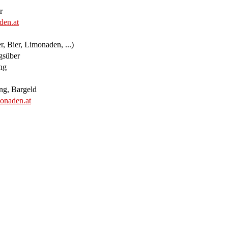
r
den.at
, Bier, Limonaden, ...)
gsüber
ng
ng, Bargeld
monaden.at