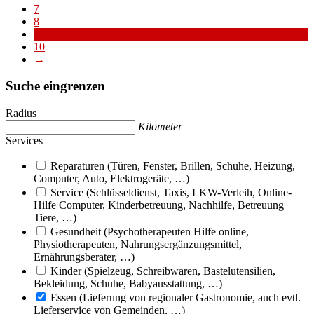
7
8
9
10
→
Suche eingrenzen
Radius
Kilometer
Services
Reparaturen (Türen, Fenster, Brillen, Schuhe, Heizung,
Computer, Auto, Elektrogeräte, …)
Service (Schlüsseldienst, Taxis, LKW-Verleih, Online-
Hilfe Computer, Kinderbetreuung, Nachhilfe, Betreuung
Tiere, …)
Gesundheit (Psychotherapeuten Hilfe online,
Physiotherapeuten, Nahrungsergänzungsmittel,
Ernährungsberater, …)
Kinder (Spielzeug, Schreibwaren, Bastelutensilien,
Bekleidung, Schuhe, Babyausstattung, …)
Essen (Lieferung von regionaler Gastronomie, auch evtl.
Lieferservice von Gemeinden, …)