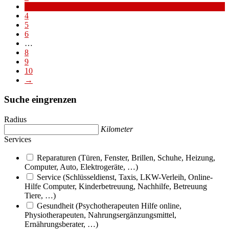
3
4
5
6
…
8
9
10
→
Suche eingrenzen
Radius
Kilometer
Services
Reparaturen (Türen, Fenster, Brillen, Schuhe, Heizung,
Computer, Auto, Elektrogeräte, …)
Service (Schlüsseldienst, Taxis, LKW-Verleih, Online-
Hilfe Computer, Kinderbetreuung, Nachhilfe, Betreuung
Tiere, …)
Gesundheit (Psychotherapeuten Hilfe online,
Physiotherapeuten, Nahrungsergänzungsmittel,
Ernährungsberater, …)