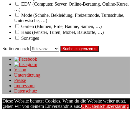
EDV (Computer, Server, Online-Beratung, Online-Kurse,
…)
Mode (Schuhe, Bekleidung, Freizeitmode, Turnschuhe,
Unterwäsche, …)
Garten (Blumen, Erde, Bäume, Samen, …)
Haus (Fenster, Türen, Möbel, Baustoffe, …)
Sonstiges
Sortieren nach
Suche eingrenzen ››
Vision
Unterstützung
Presse
Impressum
Datenschutz
Diese Website benutzt Cookies. Wenn du die Website weiter nutzt,
gehen wir von deinem Einverständnis aus.
OK
Datenschutzerklärung