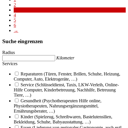
2
3
4
5
6
→
Suche eingrenzen
Radius
Kilometer
Services
Reparaturen (Türen, Fenster, Brillen, Schuhe, Heizung,
Computer, Auto, Elektrogeräte, …)
Service (Schlüsseldienst, Taxis, LKW-Verleih, Online-
Hilfe Computer, Kinderbetreuung, Nachhilfe, Betreuung
Tiere, …)
Gesundheit (Psychotherapeuten Hilfe online,
Physiotherapeuten, Nahrungsergänzungsmittel,
Ernährungsberater, …)
Kinder (Spielzeug, Schreibwaren, Bastelutensilien,
Bekleidung, Schuhe, Babyausstattung, …)
Essen (Lieferung von regionaler Gastronomie, auch evtl.