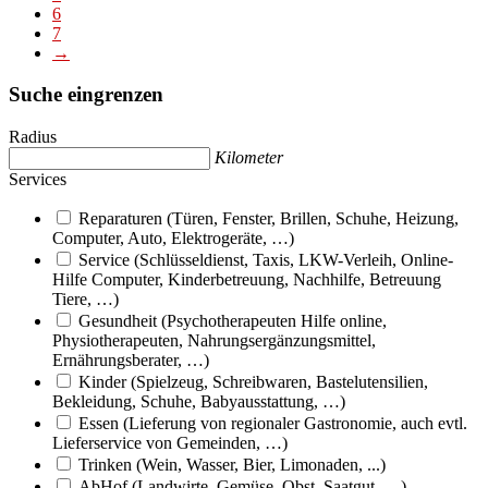
6
7
→
Suche eingrenzen
Radius
Kilometer
Services
Reparaturen (Türen, Fenster, Brillen, Schuhe, Heizung,
Computer, Auto, Elektrogeräte, …)
Service (Schlüsseldienst, Taxis, LKW-Verleih, Online-
Hilfe Computer, Kinderbetreuung, Nachhilfe, Betreuung
Tiere, …)
Gesundheit (Psychotherapeuten Hilfe online,
Physiotherapeuten, Nahrungsergänzungsmittel,
Ernährungsberater, …)
Kinder (Spielzeug, Schreibwaren, Bastelutensilien,
Bekleidung, Schuhe, Babyausstattung, …)
Essen (Lieferung von regionaler Gastronomie, auch evtl.
Lieferservice von Gemeinden, …)
Trinken (Wein, Wasser, Bier, Limonaden, ...)
AbHof (Landwirte, Gemüse, Obst, Saatgut, …)