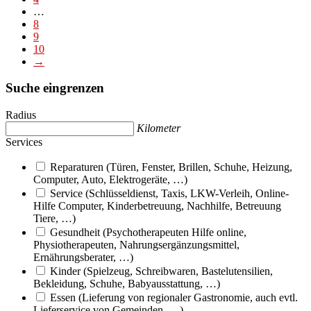
…
8
9
10
→
Suche eingrenzen
Radius
Kilometer
Services
Reparaturen (Türen, Fenster, Brillen, Schuhe, Heizung,
Computer, Auto, Elektrogeräte, …)
Service (Schlüsseldienst, Taxis, LKW-Verleih, Online-
Hilfe Computer, Kinderbetreuung, Nachhilfe, Betreuung
Tiere, …)
Gesundheit (Psychotherapeuten Hilfe online,
Physiotherapeuten, Nahrungsergänzungsmittel,
Ernährungsberater, …)
Kinder (Spielzeug, Schreibwaren, Bastelutensilien,
Bekleidung, Schuhe, Babyausstattung, …)
Essen (Lieferung von regionaler Gastronomie, auch evtl.
Lieferservice von Gemeinden, …)