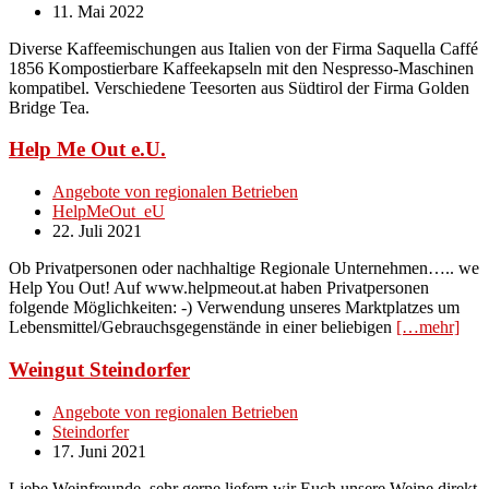
11. Mai 2022
Diverse Kaffeemischungen aus Italien von der Firma Saquella Caffé
1856 Kompostierbare Kaffeekapseln mit den Nespresso-Maschinen
kompatibel. Verschiedene Teesorten aus Südtirol der Firma Golden
Bridge Tea.
Help Me Out e.U.
Angebote von regionalen Betrieben
HelpMeOut_eU
22. Juli 2021
Ob Privatpersonen oder nachhaltige Regionale Unternehmen….. we
Help You Out! Auf www.helpmeout.at haben Privatpersonen
folgende Möglichkeiten: -) Verwendung unseres Marktplatzes um
Lebensmittel/Gebrauchsgegenstände in einer beliebigen
[…mehr]
Weingut Steindorfer
Angebote von regionalen Betrieben
Steindorfer
17. Juni 2021
Liebe Weinfreunde, sehr gerne liefern wir Euch unsere Weine direkt