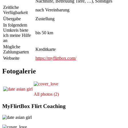
Nachhilfe, Betreuung Tiere, …), Sonstiges
Zeitliche
nach Vereinbarung
Verfügbarkeit
Übergabe
Zustellung
In folgendem
Umkreis biete
bis 50 km
ich meine Hilfe
an
Mögliche
Kreditkarte
Zahlungsarten
Webseite
https://myflirtbox.com/
Fotogalerie
All photos (2)
MyFlirtBox Flirt Coaching