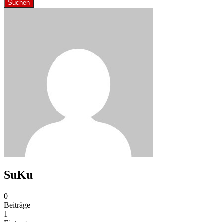
Suchen
SuKu
0
Beiträge
1