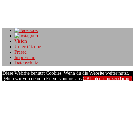
semantische Suchmaschinenoptimierung, SEO-Texterstellung (SEO
Texte), Werbetexte, Pressetexte, PR-Texte, Slogans, Konzepte,
Webseitentextierung, Online PR, Online Marketing, Conversion
Rate Optimierung,
[…mehr]
Vision
Unterstützung
Presse
Impressum
Datenschutz
Diese Website benutzt Cookies. Wenn du die Website weiter nutzt,
gehen wir von deinem Einverständnis aus.
OK
Datenschutzerklärung