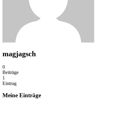
magjagsch
0
Beiträge
1
Eintrag
Meine Einträge
Texter & SEO – Textagentur Österreich-Südtirol
Angebote von regionalen Betrieben
28. Dezember 2020
Texter & SEO ist eine Content-Marketing-Spezialagentur für