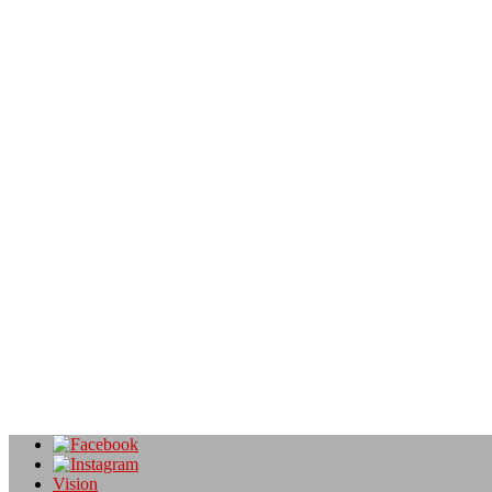
Dance Moves by Lis
Angebote von regionalen Betrieben
3. Mai 2020
ONLINE – KURSE Unser Online Angebot deckt das Pole-, Kraft-, Ausd
Dance Moves by Lis
Angebote von regionalen Betrieben
3. Mai 2020
ONLINE – KURSE Unser Online Angebot deckt das Pole-, Kraft-, Ausd
Dance Moves by Lis
Angebote von regionalen Betrieben
3. Mai 2020
ONLINE – KURSE Unser Online Angebot deckt das Pole-, Kraft-, Ausd
Vision